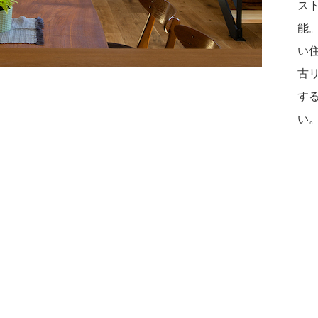
ス
能
い
古
する
い