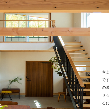
今
で
の
せ
る