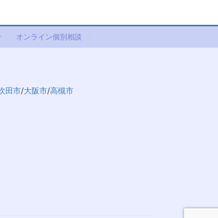
介
オンライン個別相談
吹田市
/
大阪市
/
高槻市