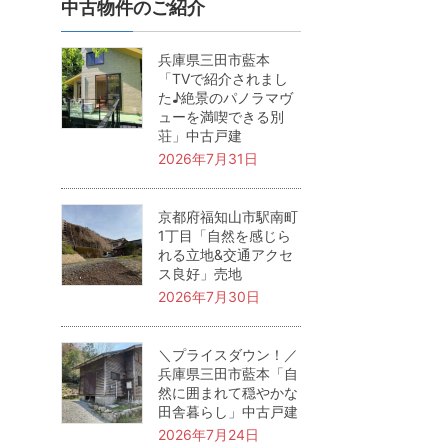
中古物件のご紹介
兵庫県三田市藍本
「TVで紹介されまし
た♪絶景のパノラマヴ
ューを満喫できる別
荘」中古戸建
2026年7月31日
京都府福知山市駅南町
1丁目「自然を感じら
れる立地&交通アクセ
ス良好」売地
2026年7月30日
＼プライスダウン！／
兵庫県三田市藍本「自
然に囲まれて穏やかな
田舎暮らし」中古戸建
2026年7月24日