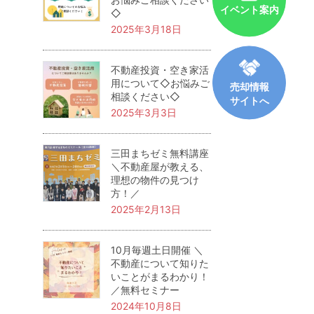
イベント案内
◇
2025年3月18日
不動産投資・空き家活
用について◇お悩みご
売却情報
相談ください◇
サイトへ
2025年3月3日
三田まちゼミ無料講座
＼不動産屋が教える、
理想の物件の見つけ
方！／
2025年2月13日
10月毎週土日開催 ＼
不動産について知りた
いことがまるわかり！
／無料セミナー
2024年10月8日