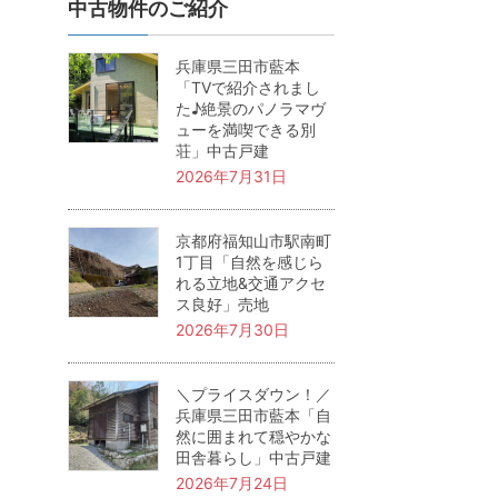
中古物件のご紹介
兵庫県三田市藍本
「TVで紹介されまし
た♪絶景のパノラマヴ
ューを満喫できる別
荘」中古戸建
2026年7月31日
京都府福知山市駅南町
1丁目「自然を感じら
れる立地&交通アクセ
ス良好」売地
2026年7月30日
＼プライスダウン！／
兵庫県三田市藍本「自
然に囲まれて穏やかな
田舎暮らし」中古戸建
2026年7月24日