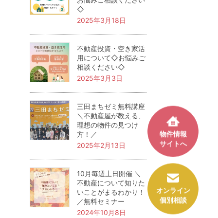
◇
2025年3月18日
不動産投資・空き家活
用について◇お悩みご
相談ください◇
2025年3月3日
三田まちゼミ無料講座
＼不動産屋が教える、
理想の物件の見つけ
物件情報
方！／
サイトへ
2025年2月13日
10月毎週土日開催 ＼
不動産について知りた
オンライン
いことがまるわかり！
個別相談
／無料セミナー
2024年10月8日