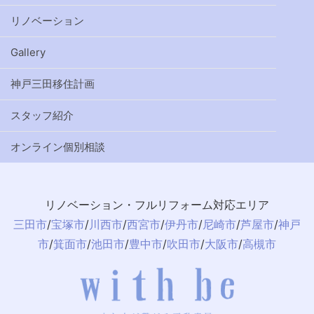
リノベーション
Gallery
神戸三田移住計画
スタッフ紹介
オンライン個別相談
リノベーション・フルリフォーム対応エリア
三田市
/
宝塚市
/
川西市
/
西宮市
/
伊丹市
/
尼崎市
/
芦屋市
/
神戸
市
/
箕面市
/
池田市
/
豊中市
/
吹田市
/
大阪市
/
高槻市