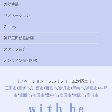
外壁塗装
リノベーション
Gallery
神戸三田移住計画
スタッフ紹介
オンライン個別相談
リノベーション・フルリフォーム対応エリア
三田市
/
宝塚市
/
川西市
/
西宮市
/
伊丹市
/
尼崎市
/
芦屋市
/
神戸
市
/
箕面市
/
池田市
/
豊中市
/
吹田市
/
大阪市
/
高槻市