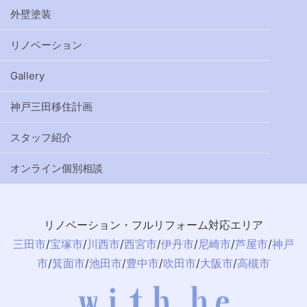
外壁塗装
リノベーション
Gallery
神戸三田移住計画
スタッフ紹介
オンライン個別相談
リノベーション・フルリフォーム対応エリア
三田市
/
宝塚市
/
川西市
/
西宮市
/
伊丹市
/
尼崎市
/
芦屋市
/
神戸
市
/
箕面市
/
池田市
/
豊中市
/
吹田市
/
大阪市
/
高槻市