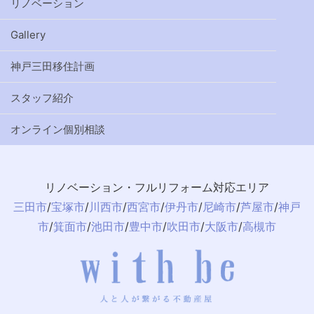
リノベーション
Gallery
神戸三田移住計画
スタッフ紹介
オンライン個別相談
リノベーション・フルリフォーム対応エリア
三田市
/
宝塚市
/
川西市
/
西宮市
/
伊丹市
/
尼崎市
/
芦屋市
/
神戸
市
/
箕面市
/
池田市
/
豊中市
/
吹田市
/
大阪市
/
高槻市