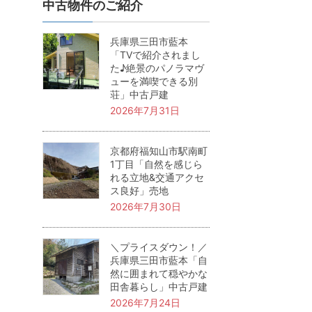
中古物件のご紹介
兵庫県三田市藍本
「TVで紹介されまし
た♪絶景のパノラマヴ
ューを満喫できる別
荘」中古戸建
2026年7月31日
京都府福知山市駅南町
1丁目「自然を感じら
れる立地&交通アクセ
ス良好」売地
2026年7月30日
＼プライスダウン！／
兵庫県三田市藍本「自
然に囲まれて穏やかな
田舎暮らし」中古戸建
2026年7月24日