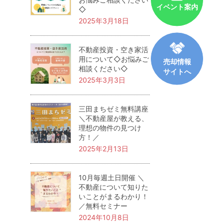
イベント案内
◇
2025年3月18日
不動産投資・空き家活
用について◇お悩みご
売却情報
相談ください◇
サイトへ
2025年3月3日
三田まちゼミ無料講座
＼不動産屋が教える、
理想の物件の見つけ
方！／
2025年2月13日
10月毎週土日開催 ＼
不動産について知りた
いことがまるわかり！
／無料セミナー
2024年10月8日