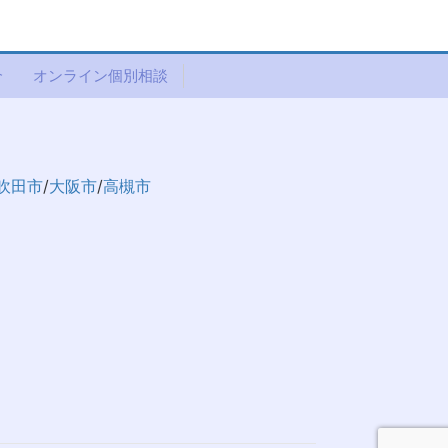
介
オンライン個別相談
吹田市
/
大阪市
/
高槻市