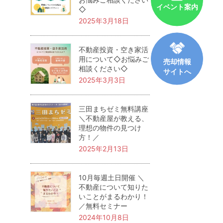
イベント案内
◇
2025年3月18日
不動産投資・空き家活
用について◇お悩みご
売却情報
相談ください◇
サイトへ
2025年3月3日
三田まちゼミ無料講座
＼不動産屋が教える、
理想の物件の見つけ
方！／
2025年2月13日
10月毎週土日開催 ＼
不動産について知りた
いことがまるわかり！
／無料セミナー
2024年10月8日