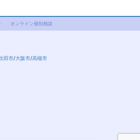
介
オンライン個別相談
吹田市
/
大阪市
/
高槻市