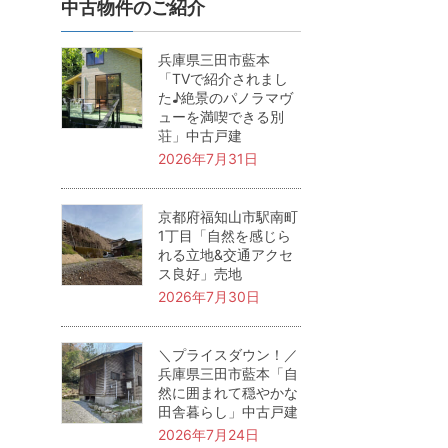
中古物件のご紹介
兵庫県三田市藍本
「TVで紹介されまし
た♪絶景のパノラマヴ
ューを満喫できる別
荘」中古戸建
2026年7月31日
京都府福知山市駅南町
1丁目「自然を感じら
れる立地&交通アクセ
ス良好」売地
2026年7月30日
＼プライスダウン！／
兵庫県三田市藍本「自
然に囲まれて穏やかな
田舎暮らし」中古戸建
2026年7月24日