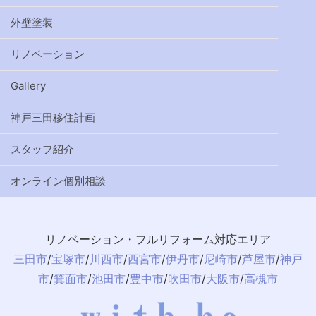
外壁塗装
リノベーション
Gallery
神戸三田移住計画
スタッフ紹介
オンライン個別相談
リノベーション・フルリフォーム対応エリア
三田市
/
宝塚市
/
川西市
/
西宮市
/
伊丹市
/
尼崎市
/
芦屋市
/
神戸
市
/
箕面市
/
池田市
/
豊中市
/
吹田市
/
大阪市
/
高槻市