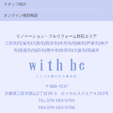
スタッフ紹介
オンライン個別相談
リノベーション・フルリフォーム対応エリア
三田市
/
宝塚市
/
川西市
/
西宮市
/
伊丹市
/
尼崎市
/
芦屋市
/
神戸
市
/
箕面市
/
池田市
/
豊中市
/
吹田市
/
大阪市
/
高槻市
〒669-1537
兵庫県三田市西山2丁目28-3 ロイヤルスクエアＡ203号
TEL.079-563-0705
FAX.079-563-0706