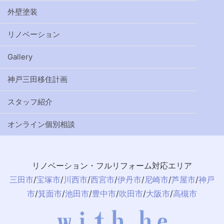
外壁塗装
リノベーション
Gallery
神戸三田移住計画
スタッフ紹介
オンライン個別相談
リノベーション・フルリフォーム対応エリア
三田市
/
宝塚市
/
川西市
/
西宮市
/
伊丹市
/
尼崎市
/
芦屋市
/
神戸
市
/
箕面市
/
池田市
/
豊中市
/
吹田市
/
大阪市
/
高槻市