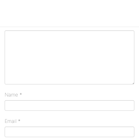
Your email address will not be published.
Required
fields are marked
*
Comment
Name
*
Email
*