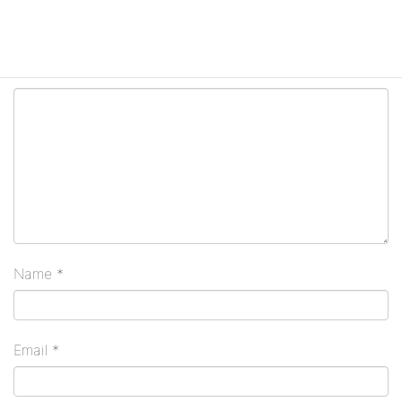
Your email address will not be published.
Required
fields are marked
*
Comment
Name
*
Email
*