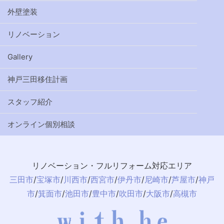
外壁塗装
リノベーション
Gallery
神戸三田移住計画
スタッフ紹介
オンライン個別相談
リノベーション・フルリフォーム対応エリア
三田市
/
宝塚市
/
川西市
/
西宮市
/
伊丹市
/
尼崎市
/
芦屋市
/
神戸
市
/
箕面市
/
池田市
/
豊中市
/
吹田市
/
大阪市
/
高槻市