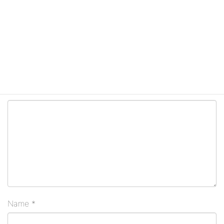
Leave a Reply
Your email address will not be published.
Required
fields are marked
*
Comment
Name
*