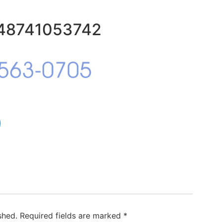
548741053742
shed.
Required fields are marked
*