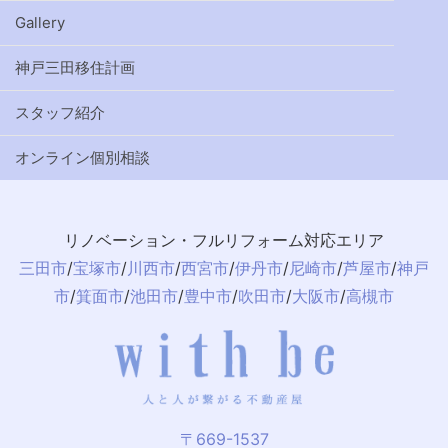
Gallery
神戸三田移住計画
スタッフ紹介
オンライン個別相談
リノベーション・フルリフォーム対応エリア
三田市
/
宝塚市
/
川西市
/
西宮市
/
伊丹市
/
尼崎市
/
芦屋市
/
神戸
市
/
箕面市
/
池田市
/
豊中市
/
吹田市
/
大阪市
/
高槻市
〒669-1537