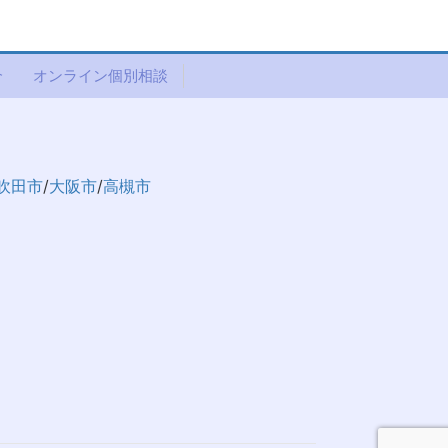
介
オンライン個別相談
吹田市
/
大阪市
/
高槻市