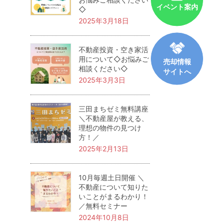
イベント案内
◇
2025年3月18日
不動産投資・空き家活
用について◇お悩みご
売却情報
相談ください◇
サイトへ
2025年3月3日
三田まちゼミ無料講座
＼不動産屋が教える、
理想の物件の見つけ
方！／
2025年2月13日
10月毎週土日開催 ＼
不動産について知りた
いことがまるわかり！
／無料セミナー
2024年10月8日