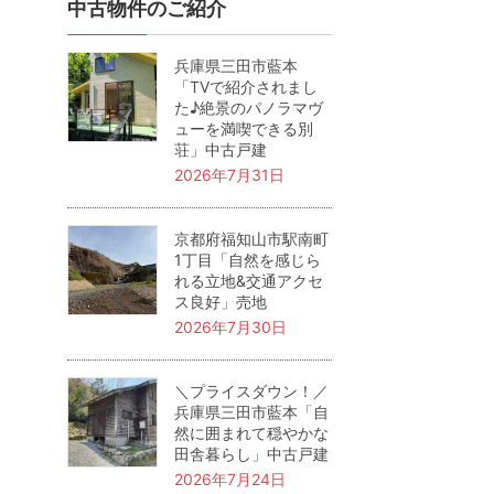
中古物件のご紹介
兵庫県三田市藍本
「TVで紹介されまし
た♪絶景のパノラマヴ
ューを満喫できる別
荘」中古戸建
2026年7月31日
京都府福知山市駅南町
1丁目「自然を感じら
れる立地&交通アクセ
ス良好」売地
2026年7月30日
＼プライスダウン！／
兵庫県三田市藍本「自
然に囲まれて穏やかな
田舎暮らし」中古戸建
2026年7月24日