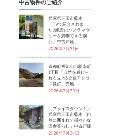
中古物件のご紹介
兵庫県三田市藍本
「TVで紹介されまし
た♪絶景のパノラマヴ
ューを満喫できる別
荘」中古戸建
2026年7月31日
京都府福知山市駅南町
1丁目「自然を感じら
れる立地&交通アクセ
ス良好」売地
2026年7月30日
＼プライスダウン！／
兵庫県三田市藍本「自
然に囲まれて穏やかな
田舎暮らし」中古戸建
2026年7月24日