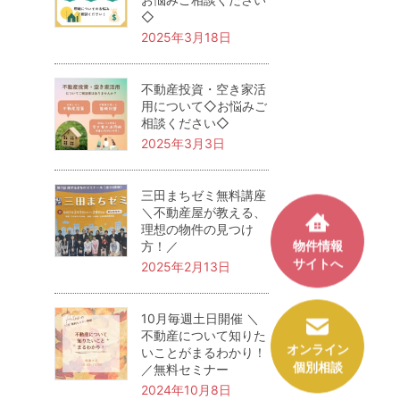
◇
2025年3月18日
不動産投資・空き家活
用について◇お悩みご
相談ください◇
2025年3月3日
三田まちゼミ無料講座
＼不動産屋が教える、
理想の物件の見つけ
物件情報
方！／
サイトへ
2025年2月13日
10月毎週土日開催 ＼
不動産について知りた
オンライン
いことがまるわかり！
個別相談
／無料セミナー
2024年10月8日