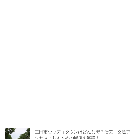
2026年7月17日
三田市で叶える「中古マンション」という賢い選
択。利便性とこだわり空間を両立する暮らし方
2026年6月30日
三田市のワシントン村ってどんな街？住みやすさ
やおすすめスポットを紹介！
2022年5月24日
兵庫県三田市の坪単価・土地価格相場は？基本用
語も解説！
2022年4月22日
三田市ウッディタウンはどんな街？治安・交通ア
クセス・おすすめの場所を解説！