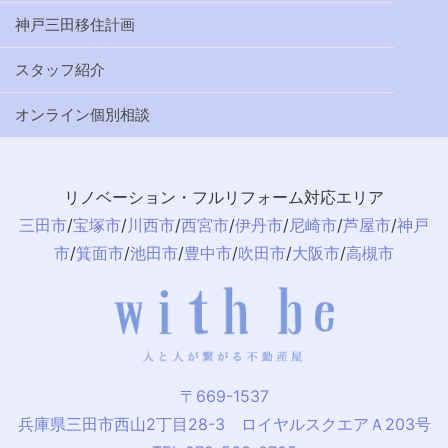
神戸三田移住計画
スタッフ紹介
オンライン個別相談
リノベーション・フルリフォーム対応エリア
三田市
/
宝塚市
/
川西市
/
西宮市
/
伊丹市
/
尼崎市
/
芦屋市
/
神戸
市
/
箕面市
/
池田市
/
豊中市
/
吹田市
/
大阪市
/
高槻市
〒669-1537
兵庫県三田市西山2丁目28-3 ロイヤルスクエアＡ203号