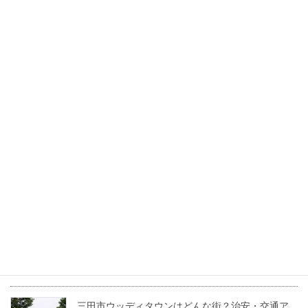
宅補助金「住みかエ～ル」の賢いトリセツ
2026年7月17日
三田市で叶える「中古マンション」という賢い選
択。利便性とこだわり空間を両立する暮らし方
2026年6月30日
三田市のワシントン村ってどんな街？住みやすさ
やおすすめスポットを紹介！
2022年5月24日
兵庫県三田市の坪単価・土地価格相場は？基本用
語も解説！
2022年4月22日
三田市ウッディタウンはどんな街？治安・交通ア