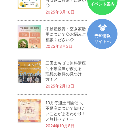
イベント案内
◇
2025年3月18日
不動産投資・空き家活
用について◇お悩みご
売却情報
相談ください◇
サイトへ
2025年3月3日
三田まちゼミ無料講座
＼不動産屋が教える、
理想の物件の見つけ
方！／
2025年2月13日
10月毎週土日開催 ＼
不動産について知りた
いことがまるわかり！
／無料セミナー
2024年10月8日