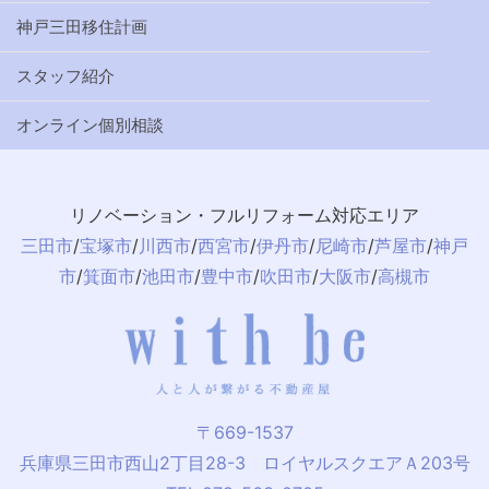
神戸三田移住計画
スタッフ紹介
オンライン個別相談
リノベーション・フルリフォーム対応エリア
三田市
/
宝塚市
/
川西市
/
西宮市
/
伊丹市
/
尼崎市
/
芦屋市
/
神戸
市
/
箕面市
/
池田市
/
豊中市
/
吹田市
/
大阪市
/
高槻市
〒669-1537
兵庫県三田市西山2丁目28-3 ロイヤルスクエアＡ203号