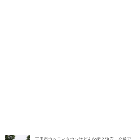
宅補助金「住みかエ～ル」の賢いトリセツ
2026年7月17日
三田市で叶える「中古マンション」という賢い選
択。利便性とこだわり空間を両立する暮らし方
2026年6月30日
三田市のワシントン村ってどんな街？住みやすさ
やおすすめスポットを紹介！
2022年5月24日
兵庫県三田市の坪単価・土地価格相場は？基本用
語も解説！
2022年4月22日
三田市ウッディタウンはどんな街？治安・交通ア