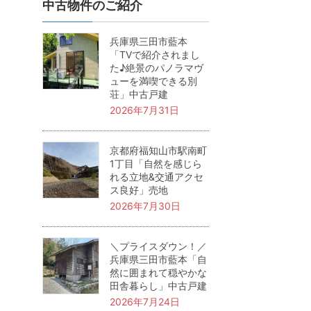
中古物件のご紹介
兵庫県三田市藍本
「TVで紹介されまし
た♪絶景のパノラマヴ
ューを満喫できる別
荘」中古戸建
2026年7月31日
京都府福知山市駅南町
1丁目「自然を感じら
れる立地&交通アクセ
ス良好」売地
2026年7月30日
＼プライスダウン！／
兵庫県三田市藍本「自
然に囲まれて穏やかな
田舎暮らし」中古戸建
2026年7月24日