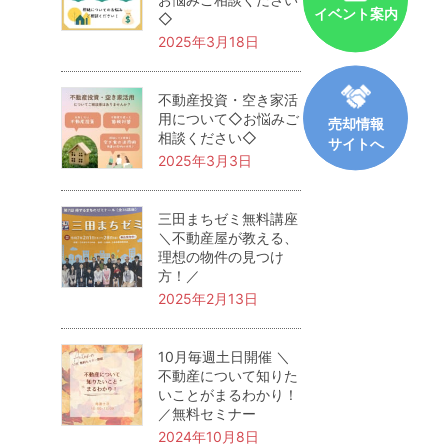
イベント案内
◇
2025年3月18日
不動産投資・空き家活
用について◇お悩みご
売却情報
相談ください◇
サイトへ
2025年3月3日
三田まちゼミ無料講座
＼不動産屋が教える、
理想の物件の見つけ
方！／
2025年2月13日
10月毎週土日開催 ＼
不動産について知りた
いことがまるわかり！
／無料セミナー
2024年10月8日