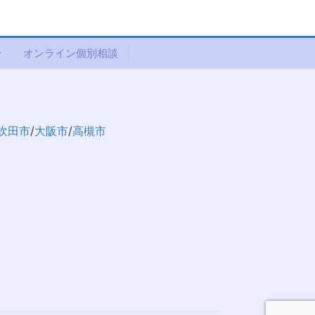
介
オンライン個別相談
吹田市
/
大阪市
/
高槻市