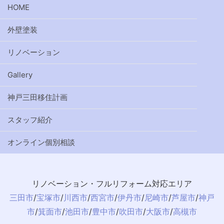
HOME
外壁塗装
リノベーション
Gallery
神戸三田移住計画
スタッフ紹介
オンライン個別相談
リノベーション・フルリフォーム対応エリア
三田市
/
宝塚市
/
川西市
/
西宮市
/
伊丹市
/
尼崎市
/
芦屋市
/
神戸
市
/
箕面市
/
池田市
/
豊中市
/
吹田市
/
大阪市
/
高槻市