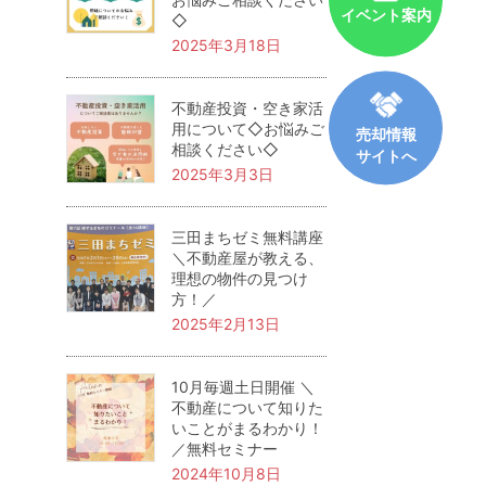
イベント案内
◇
2025年3月18日
不動産投資・空き家活
用について◇お悩みご
売却情報
相談ください◇
サイトへ
2025年3月3日
三田まちゼミ無料講座
＼不動産屋が教える、
理想の物件の見つけ
方！／
2025年2月13日
10月毎週土日開催 ＼
不動産について知りた
いことがまるわかり！
／無料セミナー
2024年10月8日