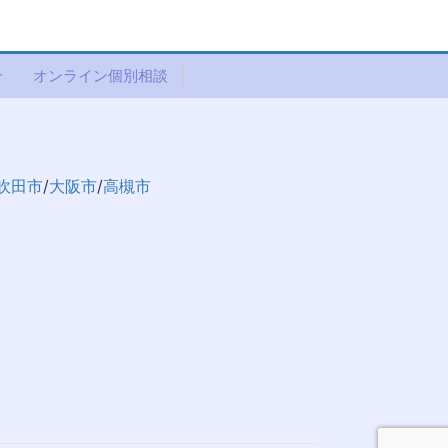
介
オンライン個別相談
吹田市
/
大阪市
/
高槻市