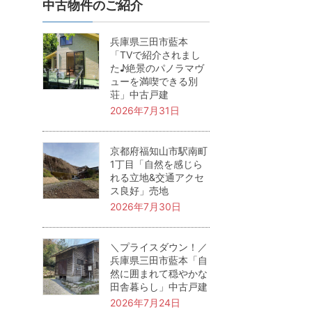
中古物件のご紹介
兵庫県三田市藍本
「TVで紹介されまし
た♪絶景のパノラマヴ
ューを満喫できる別
荘」中古戸建
2026年7月31日
京都府福知山市駅南町
1丁目「自然を感じら
れる立地&交通アクセ
ス良好」売地
2026年7月30日
＼プライスダウン！／
兵庫県三田市藍本「自
然に囲まれて穏やかな
田舎暮らし」中古戸建
2026年7月24日