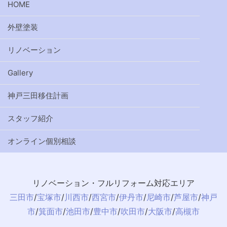
HOME
外壁塗装
リノベーション
Gallery
神戸三田移住計画
スタッフ紹介
オンライン個別相談
リノベーション・フルリフォーム対応エリア
三田市
/
宝塚市
/
川西市
/
西宮市
/
伊丹市
/
尼崎市
/
芦屋市
/
神戸
市
/
箕面市
/
池田市
/
豊中市
/
吹田市
/
大阪市
/
高槻市