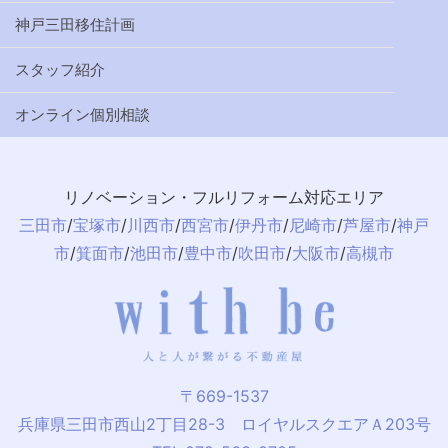
神戸三田移住計画
スタッフ紹介
オンライン個別相談
リノベーション・フルリフォーム対応エリア
三田市
/
宝塚市
/
川西市
/
西宮市
/
伊丹市
/
尼崎市
/
芦屋市
/
神戸
市
/
箕面市
/
池田市
/
豊中市
/
吹田市
/
大阪市
/
高槻市
〒669-1537
兵庫県三田市西山2丁目28-3 ロイヤルスクエアＡ203号