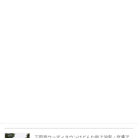
宅補助金「住みかエ～ル」の賢いトリセツ
2026年7月17日
三田市で叶える「中古マンション」という賢い選
択。利便性とこだわり空間を両立する暮らし方
2026年6月30日
三田市のワシントン村ってどんな街？住みやすさ
やおすすめスポットを紹介！
2022年5月24日
兵庫県三田市の坪単価・土地価格相場は？基本用
語も解説！
2022年4月22日
三田市ウッディタウンはどんな街？治安・交通ア