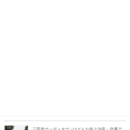
宅補助金「住みかエ～ル」の賢いトリセツ
2026年7月17日
三田市で叶える「中古マンション」という賢い選
択。利便性とこだわり空間を両立する暮らし方
2026年6月30日
三田市のワシントン村ってどんな街？住みやすさ
やおすすめスポットを紹介！
2022年5月24日
兵庫県三田市の坪単価・土地価格相場は？基本用
語も解説！
2022年4月22日
三田市ウッディタウンはどんな街？治安・交通ア