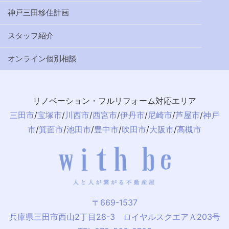
神戸三田移住計画
スタッフ紹介
オンライン個別相談
リノベーション・フルリフォーム対応エリア
三田市
/
宝塚市
/
川西市
/
西宮市
/
伊丹市
/
尼崎市
/
芦屋市
/
神戸
市
/
箕面市
/
池田市
/
豊中市
/
吹田市
/
大阪市
/
高槻市
〒669-1537
兵庫県三田市西山2丁目28-3 ロイヤルスクエアＡ203号