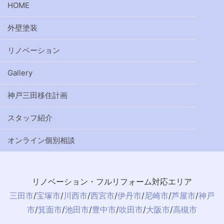
HOME
外壁塗装
リノベーション
Gallery
神戸三田移住計画
スタッフ紹介
オンライン個別相談
リノベーション・フルリフォーム対応エリア
三田市
/
宝塚市
/
川西市
/
西宮市
/
伊丹市
/
尼崎市
/
芦屋市
/
神戸
市
/
箕面市
/
池田市
/
豊中市
/
吹田市
/
大阪市
/
高槻市