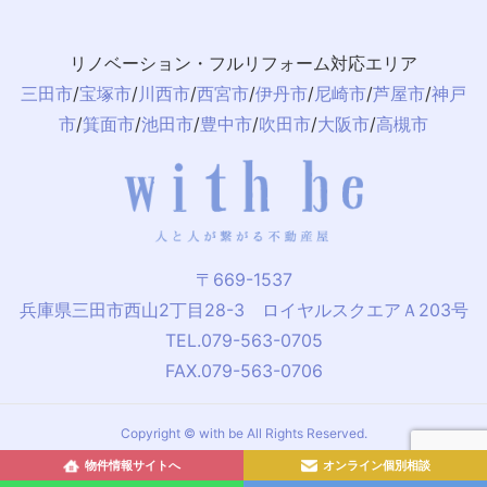
リノベーション・フルリフォーム対応エリア
三田市
/
宝塚市
/
川西市
/
西宮市
/
伊丹市
/
尼崎市
/
芦屋市
/
神戸
市
/
箕面市
/
池田市
/
豊中市
/
吹田市
/
大阪市
/
高槻市
〒669-1537
兵庫県三田市西山2丁目28-3 ロイヤルスクエアＡ203号
TEL.079-563-0705
FAX.079-563-0706
Copyright © with be All Rights Reserved.
物件情報
サイトへ
オンライン
個別相談